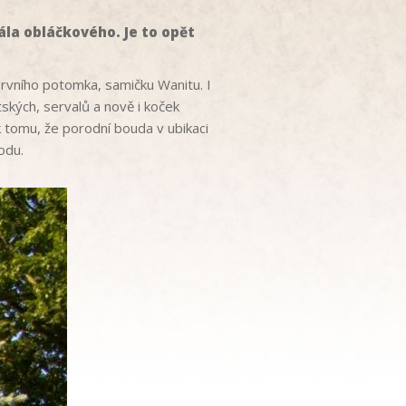
ála obláčkového. Je to opět
rvního potomka, samičku Wanitu. I
tských, servalů a nově i koček
 tomu, že porodní bouda v ubikaci
odu.