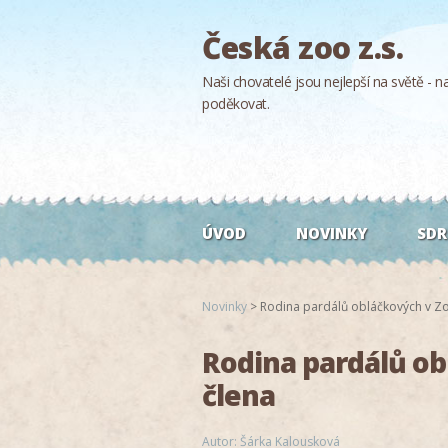
Česká zoo z.s.
Naši chovatelé jsou nejlepší na světě - naš
poděkovat.
ÚVOD
NOVINKY
SDR
Novinky
>
Rodina pardálů obláčkových v Zo
Rodina pardálů ob
člena
Autor: Šárka Kalousková