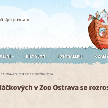
í náplní je jim za to
UŽENÍ
BÍLÝ SLON
FOTOGALERIE
K ZAMY
o Ostrava se rozrostla o nového člena
láčkových v Zoo Ostrava se rozro