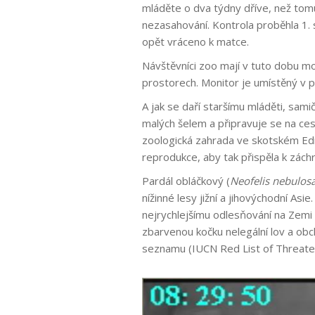
mláděte o dva týdny dříve, než tomu
nezasahování. Kontrola proběhla 1. 
opět vráceno k matce.
Návštěvníci zoo mají v tuto dobu mo
prostorech. Monitor je umístěný v p
A jak se daří staršímu mláděti, sa
malých šelem a připravuje se na c
zoologická zahrada ve skotském Edi
reprodukce, aby tak přispěla k zác
Pardál obláčkový (
Neofelis nebulos
nížinné lesy jižní a jihovýchodní As
nejrychlejšímu odlesňování na Zemi 
zbarvenou kočku nelegální lov a obc
seznamu (IUCN Red List of Threaten