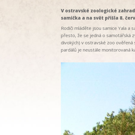
V ostravské zoologické zahradě
samička a na svět přišla 8. čer
Rodiči mláděte jsou samice Yala a 
přesto, že se jedná o samotářská zví
divokých) v ostravské zoo ověřená 
pardálů je neustále monitorovaná 