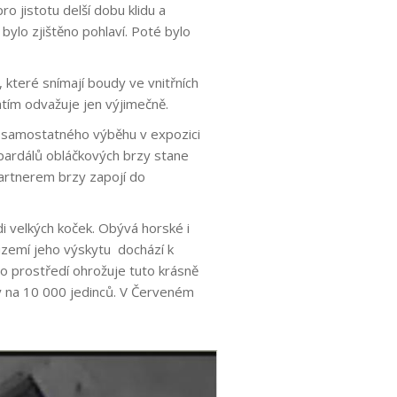
 jistotu delší dobu klidu a
bylo zjištěno pohlaví. Poté bylo
které snímají boudy ve vnitřních
atím odvažuje jen výjimečně.
o samostatného výběhu v expozici
pardálů obláčkových brzy stane
partnerem brzy zapojí do
i velkých koček. Obývá horské i
m území jeho výskytu dochází k
o prostředí ohrožuje tuto krásně
ny na 10 000 jedinců. V Červeném