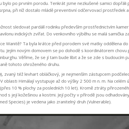
 bylo po prvním porodu. Tenkrát jsme nezkušené samici dopřáli pro
srpna, při níž dostalo mládě preventivní odčervovací prostředek a 
žnost sledovat pardálí rodinku především prostřednictvím kamer, 
avilonu indických zvířat. Do venkovního výběhu se malá samička z
mičce Wanitě? Ta byla krátce před porodem své matky oddělena d
estu. Jejím novým domovem se po dohodě s koordinátorem chovu 
nburghu. Věříme, že se jí tam bude líbit a že se zde s budoucím 
hraně tohoto ohroženého druhu.
a
), zvaný též levhart obláčkový, je nejmenším zástupcem podčeled
ie. V oblasti Himálají vystupuje až do výšky 2 500 m n. m. Na celé
(přes 10 % plochy za posledních 10 let). Kromě ztráty přirozenéh
hod s její kožešinou a kostmi. Její počty v přírodě jsou odhadová
ed Species) je vedena jako zranitelný druh (Vulnerable).