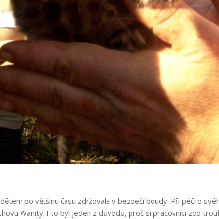
ádětem po většinu času zdržovala v bezpečí boudy. Při péči o své
dchovu Wanity. I to byl jeden z důvodů, proč si pracovníci zoo trouf