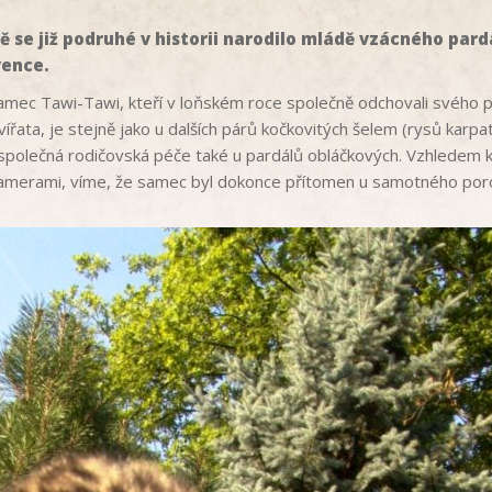
 se již podruhé v historii narodilo mládě vzácného pard
vence.
samec Tawi-Tawi, kteří v loňském roce společně odchovali svého p
řata, je stejně jako u dalších párů kočkovitých šelem (rysů karpa
společná rodičovská péče také u pardálů obláčkových. Vzhledem k
kamerami, víme, že samec byl dokonce přítomen u samotného por