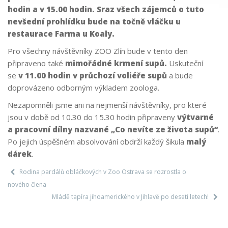
hodin a v 15.00 hodin. Sraz všech zájemců o tuto
nevšední prohlídku bude na točně vláčku u
restaurace Farma u Koaly.
Pro všechny návštěvníky ZOO Zlín bude v tento den
připraveno také
mimořádné krmení supů.
Uskuteční
se
v 11.00 hodin v průchozí voliéře supů
a bude
doprovázeno odborným výkladem zoologa.
Nezapomněli jsme ani na nejmenší návštěvníky, pro které
jsou v době od 10.30 do 15.30 hodin připraveny
výtvarné
a pracovní dílny nazvané „Co nevíte ze života supů“
.
Po jejich úspěšném absolvování obdrží každý šikula
malý
dárek
.
Rodina pardálů obláčkových v Zoo Ostrava se rozrostla o
nového člena
Mládě tapíra jihoamerického v Jihlavě po deseti letech!