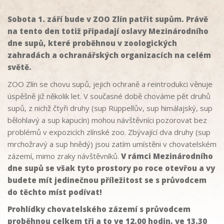
Sobota 1. září bude v ZOO Zlín patřit supům. Právě
na tento den totiž připadají oslavy Mezinárodního
dne supů, které proběhnou v zoologických
zahradách a ochranářských organizacích na celém
světě.
ZOO Zlín se chovu supů, jejich ochraně a reintrodukci věnuje
úspěšně již několik let. V současné době chováme pět druhů
supů, z nichž čtyři druhy (sup Rüppellův, sup himálajský, sup
bělohlavý a sup kapucín) mohou návštěvníci pozorovat bez
problémů v expozicích zlínské zoo. Zbývající dva druhy (sup
mrchožravý a sup hnědý) jsou zatím umístěni v chovatelském
zázemí, mimo zraky návštěvníků.
V rámci Mezinárodního
dne supů se však tyto prostory po roce otevřou a vy
budete mít jedinečnou příležitost se s průvodcem
do těchto míst podívat!
Prohlídky chovatelského zázemí s průvodcem
proběhnou celkem tři a to ve 12.00 hodin, ve 13.30