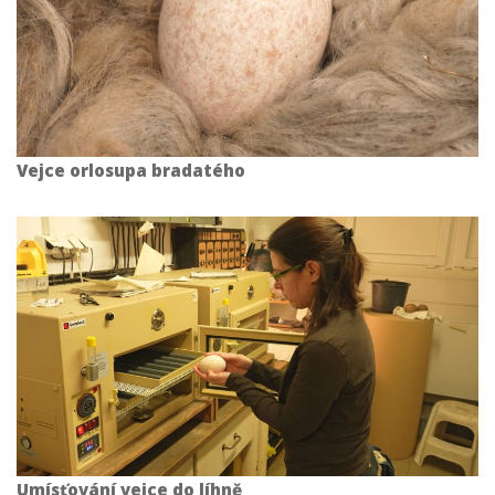
Vejce orlosupa bradatého
Umísťování vejce do líhně