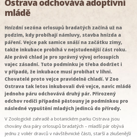
Ostrava odchovává adoptivní
mládě
Hnízdní sezóna orlosupů bradatých začíná už na
podzim, kdy probíhají námluvy, stavba hnízda a
páření. Vejce pak samice snáší na začátku zimy,
takže inkubace probíhá v nejstudenější část roku.
Ale právě chlad je pro správný vývoj orlosupích
vajec zásadní. Tuto podmínku je třeba dodržet i
v případě, že inkubace musí probíhat v líhni.
Chovatelé proto vejce pravidelně chladí. V Zoo
Ostrava tak letos inkubovali dvě vejce, navíc mládě
jednoho páru odchovává druhý pár. Přirozený
odchov rodiči případně pěstouny je podmínkou pro
následné vypuštění mladých jedinců do přírody.
V Zoologické zahradě a botanickém parku Ostrava jsou
chovány dva páry orlosupů bradatých – mladší pár obývá
jednu z voliér dravců v návštěvnické části, starší a zkušenější