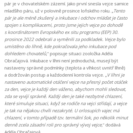
pár je v chovatelském zázemí. Jako první snesla vejce samice
mladšího páru, už v polovině prosince loňského roku. „
Tento
pár je ale méně zkušený a inkubace i odchov mláďat je často
spojen s komplikacemi, proto jsme jejich vejce po dohodě
s koordinátorem Evropského ex situ programu (EEP) 30.
prosince 2022 odebrali a vyměnili za podkladek. Vejce bylo
umístěno do líhně, kde pokračovala jeho inkubace pod
dohledem chovatelů
,“ popisuje situaci zooložka Adéla
Obračajová. Inkubace v líhni není jednoduchá, musejí být
nastaveny správné podmínky (teplota a vlhkost uvnitř líhně)
a dodržován postup a každodenní kontrola vejce. „
V líhni je
nastaveno automatické otáčení vejce na přesný počet otáček
za den, vejce je každý den váženo, abychom mohli sledovat,
zda se vyvíjí správně. Každý den je také nezbytné chlazení,
které simuluje situaci, když se rodiče na vejci střídají, a vejce
je tak na nějakou chvíli nezakryté. U orlosupích vajec má
chlazení, v tomto případě tzv. termální šok, po několik minut
denně zcela zásadní roli pro správný vývoj vejce,
“ dodává
Adéla Obračajová.