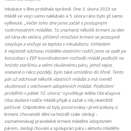
Inkubace v líhni probíhala správně. Dne 3. února 2023 se
mládě ve vejci samo naklubalo a 5. února ráno bylo již samo
vylíhnuté. „
Večer toho dne jsme začali s postupným
rozkrmováním mláděte. To znamená několik krmení za den
od rána do večera, přičemž množství krmení se postupně
navyšuje a snižuje se teplota v inkubátoru. Vzhledem
k nejistotě odchovu mláděte vlastními rodiči jsme se opět po
konzultaci s EEP koordinátorem rozhodli mládě podložit na
hnízdo staršímu a velmi zkušenému páru, jehož vejce,
snesené o něco později, bylo také umístěno do líhně. Tento
pár už odchoval několik vlastních mláďat a má rovněž
zkušenosti s odchovem adoptivních mláďat. Podložení
proběhlo v pátek 10. února
,“ vysvětluje Adéla Obračajová.
Oba zkušení rodiče mládě přijali a začali o něj okamžitě
pečovat. Odpoledne už byly pozorovány i první pokusy o
krmení. Chovatelé dění na hnízdě stále sledují –
zaznamenávají pravidelné krmení mláděte adoptivním
párem, sledují chování a spolupráci páru i aktivitu mláděte.