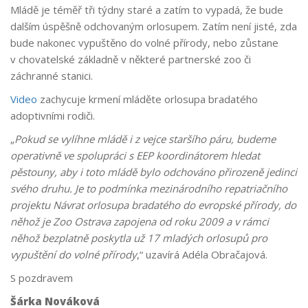
Mládě je téměř tři týdny staré a zatím to vypadá, že bude
dalším úspěšně odchovaným orlosupem. Zatím není jisté, zda
bude nakonec vypuštěno do volné přírody, nebo zůstane
v chovatelské základně v některé partnerské zoo či
záchranné stanici.
Video
zachycuje krmení mláděte orlosupa bradatého
adoptivními rodiči.
„
Pokud se vylíhne mládě i z vejce staršího páru, budeme
operativně ve spolupráci s EEP koordinátorem hledat
pěstouny, aby i toto mládě bylo odchováno přirozeně jedinci
svého druhu. Je to podmínka mezinárodního repatriačního
projektu Návrat orlosupa bradatého do evropské přírody, do
něhož je Zoo Ostrava zapojena od roku 2009 a v rámci
něhož bezplatně poskytla už 17 mladých orlosupů pro
vypuštění do volné přírody
,“ uzavírá Adéla Obračajová.
S pozdravem
Šárka Nováková