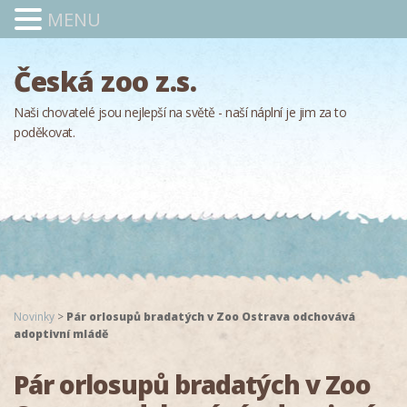
MENU
Česká zoo z.s.
Naši chovatelé jsou nejlepší na světě - naší náplní je jim za to
poděkovat.
Novinky
>
Pár orlosupů bradatých v Zoo Ostrava odchovává
adoptivní mládě
Pár orlosupů bradatých v Zoo