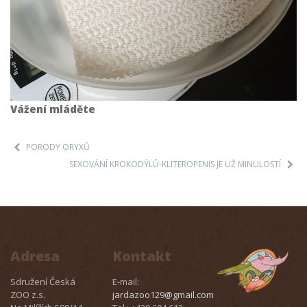
Vážení mláděte
PORODY ORYXŮ
SEXOVÁNÍ KROKODÝLŮ-KLITEROPENIS JE UŽ MINULOSTÍ
Adresa
Kontakt
Sdružení Česká
E-mail:
ZOO z.s.
jardazoo129@gmail.com