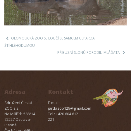
OLOMOUCKÁ ZOO SE LOUČÍ SE SAMCEM GEPARDA
ŠTÍHLÉHODUMOU
PŘÍBUZNÍ SLONŮ PORODILI MLÁĎATA
Adresa
Kontakt
Sdružení Česká
E-mail:
ZOO z.s.
jardazoo129@gmail.com
Na Milířích 588/14
Tel.: +420 604 612
72527 Ostrava-
221
Plesná
Česká republika