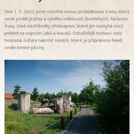
Dne 1. 7. 2022 jsme otevřeli novou prohlídkovou trasu, která
vede podél jezírka a výběhu velbloudů dvouhrbých. Na konci
trasy čeká návštěvníky překvapení, které jim naskýtá nový
pohled na expozici jaků a buvolů. Odvážnější mohou i tato
honosná zvířata nakrmit senem, které je připravenu hned
vedle krmné plochy.