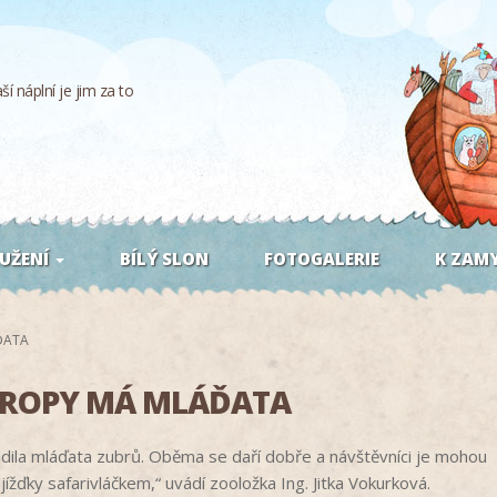
í náplní je jim za to
UŽENÍ
BÍLÝ SLON
FOTOGALERIE
K ZAMY
ĎATA
EVROPY MÁ MLÁĎATA
rodila mláďata zubrů. Oběma se daří dobře a návštěvníci je mohou
jížďky safarivláčkem,“ uvádí zooložka Ing. Jitka Vokurková.