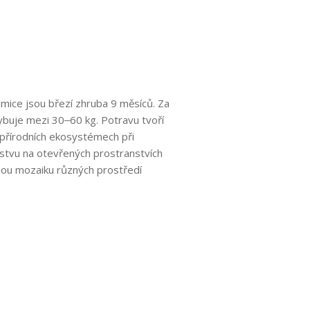
mice jsou březí zhruba 9 měsíců. Za
hybuje mezi 30‒60 kg. Potravu tvoří
 v přírodních ekosystémech při
astvu na otevřených prostranstvích
mnou mozaiku různých prostředí