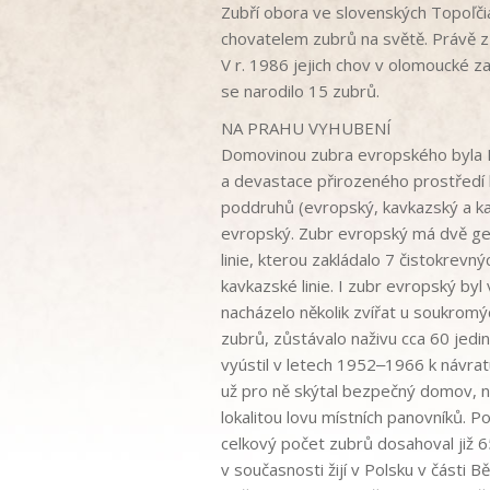
Zubří obora ve slovenských Topoľči
chovatelem zubrů na světě. Právě z 
V r. 1986 jejich chov v olomoucké za
se narodilo 15 zubrů.
NA PRAHU VYHUBENÍ
Domovinou zubra evropského byla Ev
a devastace přirozeného prostředí h
poddruhů (evropský, kavkazský a k
evropský. Zubr evropský má dvě gene
linie, kterou zakládalo 7 čistokrevný
kavkazské linie. I zubr evropský byl
nacházelo několik zvířat u soukromý
zubrů, zůstávalo naživu cca 60 jedi
vyústil v letech 1952‒1966 k návrat
už pro ně skýtal bezpečný domov, ni
lokalitou lovu místních panovníků. P
celkový počet zubrů dosahoval již 6
v současnosti žijí v Polsku v části