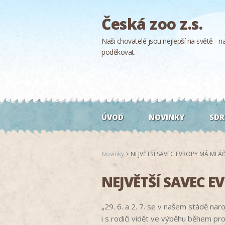
Česká zoo z.s.
Naši chovatelé jsou nejlepší na světě - naš
poděkovat.
ÚVOD
NOVINKY
SDR
Novinky
>
NEJVĚTŠÍ SAVEC EVROPY MÁ MLÁ
NEJVĚTŠÍ SAVEC 
„29. 6. a 2. 7. se v našem stádě na
i s rodiči vidět ve výběhu během pro