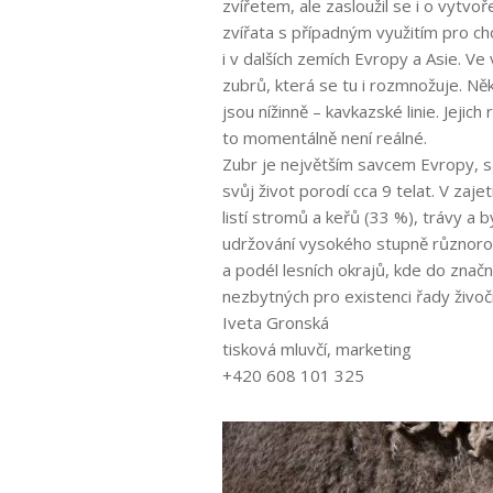
zvířetem, ale zasloužil se i o vytvo
zvířata s případným využitím pro ch
i v dalších zemích Evropy a Asie. V
zubrů, která se tu i rozmnožuje. Něko
jsou nížinně – kavkazské linie. Jejich
to momentálně není reálné.
Zubr je největším savcem Evropy, s
svůj život porodí cca 9 telat. V za
listí stromů a keřů (33 %), trávy a b
udržování vysokého stupně různorod
a podél lesních okrajů, kde do znač
nezbytných pro existenci řady živoč
Iveta Gronská
tisková mluvčí, marketing
+420 608 101 325