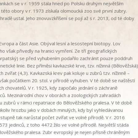
ankách se v r. 1959 stala hned po Polsku druhým největším
této obory v r. 1973 získala olomoucká zoo své první zubry.
hradě ustal. Jeho znovuvzkříšení se pojí až s r. 2013, od té doby
ropa a část Asie. Obýval lesní a lesostepní biotopy. Lov
o však přivedly na hranici vymření. Ze tří geografických
arpatský) se před vyhubením podařilo zachránit pouze poddruh
tické linie. Bez příměsi kavkazské krve, tzv. nížinná (Bělověžská)
ch zvířat (4,3). Kavkazská krev pak koluje u zubrů tzv. nížinně –
 však počátkem 20. stol. v přírodě vyhuben. V té době se naštěstí
ch chovatelů. V r. 1925, kdy započalo jednání o záchraně
nců. Mezinárodní chov v oborách a zoologických zahradách
u zubrů v rámci repatriace do Bělověžského pralesa. V té době
koliv hrozbu jako v dobách minulých, kdy byl vyhledávanou
ostupně tak narůstal počet zvířat ve volné přírodě. V r. 2016
573 jedinců, z toho 4472 žilo ve volné přírodě. Největší stáda
 Bělověžského pralesa. Zubr evropský je nejen přísně chráněným