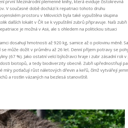
ření první Mezinárodní plemenné knihy, která eviduje čistokrevná
ov. V současné době dochází k repatriaci tohoto druhu
e vojenském prostoru v Milovicích byla také vypuštěna skupina
lik dalších lokalit v ČR se k vypuštění zubrů připravuje. Naši zubři
 repatriace je možná v Asii, ale s ohledem na politickou situaci
amci dosahují hmotnosti až 920 kg, samice až o polovinu méně. Sa
jetí se může dožít v průměru až 26 let. Denní příjem potravy se po
yliny (67 %). Jako ostatní velcí býložravci hraje i zubr zásadní roli
osti biotopů, a tedy biodiverzity obecně. Zubři upřednostňují p
né míry potlačují růst náletových dřevin a keřů, čímž vytvářejí je
ichů a rostlin vázaných na bezlesá stanoviště.