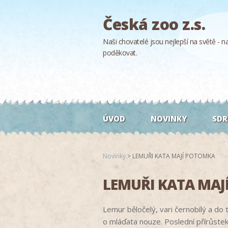
Česká zoo z.s.
Naši chovatelé jsou nejlepší na světě - naš
poděkovat.
ÚVOD
NOVINKY
SDR
Novinky
>
LEMUŘI KATA MAJÍ POTOMKA
LEMUŘI KATA MAJ
Lemur běločelý, vari černobílý a do 
o mláďata nouze. Poslední přírůstek 