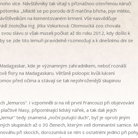
ednoho více. Návštěvníky tak vítají s příznačnou otevřenou náručí
potomka. „Mládě se po porodu drží matčina břicha, pije mléko,
t návštěvníkům na komentovaném krmení. Vše nasvědčuje
dí zooložka Ing. Jitka Vokurková. Olomoucká zoo chovala
svou slávu si však museli počkat až do roku 2012, kdy došlo k
y se zde tito lemuři pravidelně rozmnožují a k dnešnímu dni se
Madagaskar, kde je významným zahradníkem, neboť roznáší
ově flory na Madagaskaru. Většině poloopic kvůli kácení
omov před očima a stávají se tak nejohroženější skupinou
h „lemuros“. I vzpomněli si na ně první Francouzi při objevování
ačtivé hlasy, připomínající lidský nářek, a tak dali jejich
emur“ tedy znamená „noční putující duch“, byť je oproti jiným
tných skupinách až o 30 členech, kterým velí dominantní samice. Me
ováhu při skocích, dorozumívá se ním s ostatními jedinci při pohy