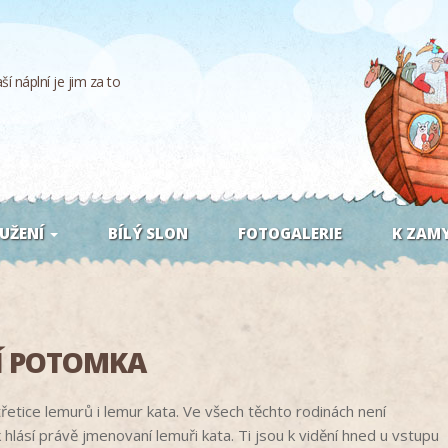
í náplní je jim za to
UŽENÍ
BÍLÝ SLON
FOTOGALERIE
K ZAMY
Í POTOMKA
třetice lemurů i lemur kata. Ve všech těchto rodinách není
hlásí právě jmenovaní lemuři kata. Ti jsou k vidění hned u vstupu