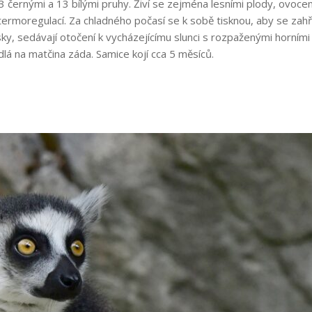
 13 černými a 13 bílými pruhy. Živí se zejména lesními plody, ovo
rmoregulací. Za chladného počasí se k sobě tisknou, aby se zahřál
sky, sedávají otočení k vycházejícímu slunci s rozpaženými horními
lá na matčina záda. Samice kojí cca 5 měsíců.