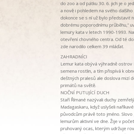
do zoo a od pátku 30. 6. jich je o j
a nově i pohledem na svého dalšího 
dokonce se s ní už bylo představi
dobrému poporodnímu průběhu,” uvá
lemury kata v letech 1990-1993. Na 
otevření chovného centra. Od té dob
zde narodilo celkem 39 mláďat.
ZAHRADNÍCI
Lemur kata obývá výhradně ostrov 
semena rostlin, a tím přispívá k obn
deštných pralesů ale doslova mizí d
primátů na světě.
NOČNÍ PUTUJÍCÍ DUCH
Staří Římané nazývali duchy zemřelýc
Madagaskaru, když uslyšeli naříkavé pl
původcům právě toto jméno. Slovo „l
lemurům aktivní ve dne. Žije v poče
pruhovaný ocas, kterým udržuje rovn