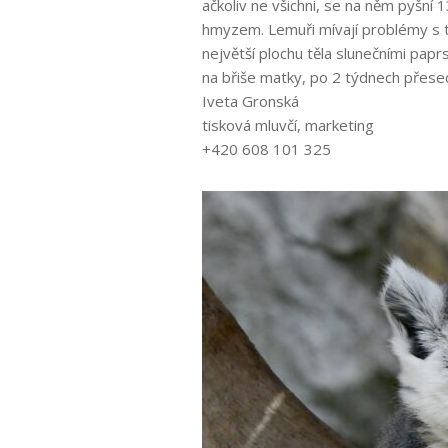
ačkoliv ne všichni, se na něm pyšní
hmyzem. Lemuři mívají problémy s te
největší plochu těla slunečními papr
na břiše matky, po 2 týdnech přesed
Iveta Gronská
tisková mluvčí, marketing
+420 608 101 325