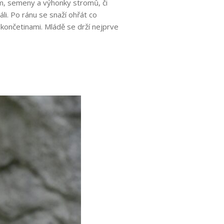
cem, semeny a výhonky stromů, či
i. Po ránu se snaží ohřát co
 končetinami. Mládě se drží nejprve