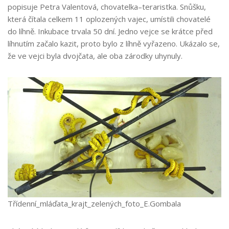
popisuje Petra Valentová, chovatelka–teraristka. Snůšku,
která čítala celkem 11 oplozených vajec, umístili chovatelé
do líhně. Inkubace trvala 50 dní. Jedno vejce se krátce před
líhnutím začalo kazit, proto bylo z líhně vyřazeno. Ukázalo se,
že ve vejci byla dvojčata, ale oba zárodky uhynuly.
Třídenní_mláďata_krajt_zelených_foto_E.Gombala