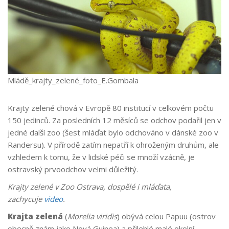
Mládě_krajty_zelené_foto_E.Gombala
Krajty zelené chová v Evropě 80 institucí v celkovém počtu
150 jedinců. Za posledních 12 měsíců se odchov podařil jen v
jedné další zoo (šest mláďat bylo odchováno v dánské zoo v
Randersu). V přírodě zatím nepatří k ohroženým druhům, ale
vzhledem k tomu, že v lidské péči se množí vzácně, je
ostravský prvoodchov velmi důležitý.
Krajty zelené v Zoo Ostrava, dospělé i mláďata,
zachycuje
video
.
Krajta zelená
(
Morelia viridis
) obývá celou Papuu (ostrov
obecně znám jako Nová Guinea) a přilehlé malé okolní