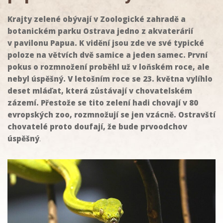
Krajty zelené obývají v Zoologické zahradě a
botanickém parku Ostrava jedno z akvaterárií
v pavilonu Papua. K vidění jsou zde ve své typické
poloze na větvích dvě samice a jeden samec. První
pokus o rozmnožení proběhl už v loňském roce, ale
nebyl úspěšný. V letošním roce se 23. května vylíhlo
deset mláďat, která zůstávají v chovatelském
zázemí. Přestože se tito zelení hadi chovají v 80
evropských zoo, rozmnožují se jen vzácně. Ostravští
chovatelé proto doufají, že bude prvoodchov
úspěšný
.