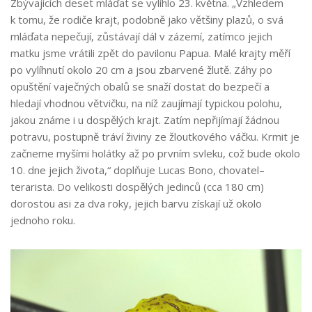
Zbývajících deset mláďat se vylíhlo 23. května. „Vzhledem
k tomu, že rodiče krajt, podobně jako většiny plazů, o svá
mláďata nepečují, zůstávají dál v zázemí, zatímco jejich
matku jsme vrátili zpět do pavilonu Papua. Malé krajty měří
po vylíhnutí okolo 20 cm a jsou zbarvené žlutě. Záhy po
opuštění vaječných obalů se snaží dostat do bezpečí a
hledají vhodnou větvičku, na níž zaujímají typickou polohu,
jakou známe i u dospělých krajt. Zatím nepřijímají žádnou
potravu, postupně tráví živiny ze žloutkového váčku. Krmit je
začneme myšími holátky až po prvním svleku, což bude okolo
10. dne jejich života,“ doplňuje Lucas Bono, chovatel–
terarista. Do velikosti dospělých jedinců (cca 180 cm)
dorostou asi za dva roky, jejich barvu získají už okolo
jednoho roku.