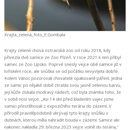
Krajta_zelená_foto_E.Gombala
Krajty zelené chová ostravská zoo od roku 2018, kdy
přivezla dvě samice ze Zoo Plzeň. V roce 2021 k nim přibyl
samec ze Zoo Lipsko. Poprvé snesly vejce obě samice již v
loňském roce, ale snůška se od počátku nevyvíjela dobře.
Kolem Vánoc pozorovali chovatelé opakovaně páření. Jedna
ze samic po nějaké době ztratila svou jasně zelenou barvu,
její kůže získala modravý nádech, což byla známka toho, že
v sobě nosí vejce. „Asi 14 dní před kladením vajec jsme
samici přestěhovali z expozičního terária do zázemí. V
přírodě pravděpodobně ukrývají tyto krajty snůšku v
dutinách, kterou měla nahradit bouda v zázemí. Samice ale
nakonec nakladla 29. března 2023 vejce volně do terária,“