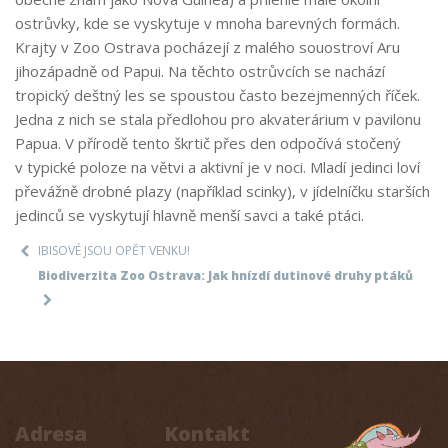
ostrůvky, kde se vyskytuje v mnoha barevných formách.
Krajty v Zoo Ostrava pocházejí z malého souostroví Aru
jihozápadně od Papui. Na těchto ostrůvcích se nachází
tropický deštný les se spoustou často bezejmenných říček.
Jedna z nich se stala předlohou pro akvaterárium v pavilonu
Papua. V přírodě tento škrtič přes den odpočívá stočený
v typické poloze na větvi a aktivní je v noci. Mladí jedinci loví
převážně drobné plazy (například scinky), v jídelníčku starších
jedinců se vyskytují hlavně menší savci a také ptáci.
IBISOVÉ JSOU OPĚT VENKU!
Biodiverzita Zoo Ostrava: Jak hnízdí dutinové druhy ptáků
Adresa
Kontakt