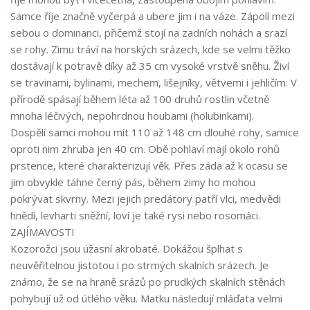
Samce říje značně vyčerpá a ubere jim i na váze. Zápolí mezi
sebou o dominanci, přičemž stojí na zadních nohách a srazí
se rohy. Zimu tráví na horských srázech, kde se velmi těžko
dostávají k potravě díky až 35 cm vysoké vrstvě sněhu. Živí
se travinami, bylinami, mechem, lišejníky, větvemi i jehličím. V
přírodě spásají během léta až 100 druhů rostlin včetně
mnoha léčivých, nepohrdnou houbami (holubinkami).
Dospělí samci mohou mít 110 až 148 cm dlouhé rohy, samice
oproti nim zhruba jen 40 cm. Obě pohlaví mají okolo rohů
prstence, které charakterizují věk. Přes záda až k ocasu se
jim obvykle táhne černý pás, během zimy ho mohou
pokrývat skvrny. Mezi jejich predátory patří vlci, medvědi
hnědí, levharti sněžní, loví je také rysi nebo rosomáci.
ZAJÍMAVOSTI
Kozorožci jsou úžasní akrobaté. Dokážou šplhat s
neuvěřitelnou jistotou i po strmých skalních srázech. Je
známo, že se na hraně srázů po prudkých skalních stěnách
pohybují už od útlého věku. Matku následují mláďata velmi