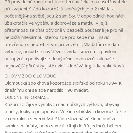
Při pravidelné ranní obchůzce terénu čekalo na ošetřovatele
překvapení. Stádo kozorožců sibiřských je o 2 mláďata
početnější-na světě jsou 2 samičky. V odpoledních hodinách
už skotačila ve výběhu a doprovázela matku, v jejíž
přítomnosti se cítila očividně v bezpečí. Současně je pro ně
nejbližší mlékárnou, kterou zde pro sebe mají, navíc
otevřenou s nepřetržitým provozem. „Mláďatům se daří
výborně, pokud se návštěvníci vydají směrem k pavilonu
netopýrů a podívají se do výběhu kozorožců, tak naše
nejnovější přírůstky jistě uvidí,“ dodává Ing. Jitka Vokurková.
CHOV V ZOO OLOMOUC
Olomoucká zoo chová kozorožce sibiřské od roku 1994. K
dnešnímu dni se zde narodilo 190 mláďat.
OBECNÉ INFORMACE
Kozorožci žiji ve vysokých nadmořských výškách, obývají
tundry, louky a polopouště. Většina sibiřských kozorožců žije
v centrální a severní Asii. Stáda složená většinou buď ze
samic s mláďaty, nebo samců, čítají do 30 jedinců, během
říje mohou být i vícečetná, zastoupená obojím pohlavím.