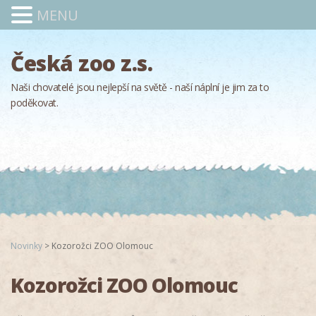
MENU
Česká zoo z.s.
Naši chovatelé jsou nejlepší na světě - naší náplní je jim za to
poděkovat.
Novinky
>
Kozorožci ZOO Olomouc
Kozorožci ZOO Olomouc