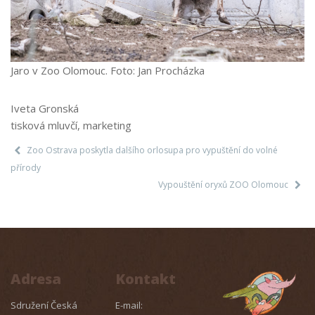
Jaro v Zoo Olomouc. Foto: Jan Procházka
Iveta Gronská
tisková mluvčí, marketing
Zoo Ostrava poskytla dalšího orlosupa pro vypuštění do volné
přírody
Vypouštění oryxů ZOO Olomouc
Adresa
Kontakt
Sdružení Česká
E-mail: