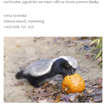
uschována. Jaguárům se
maso
věší
na strom
pomocí kladky.
Iveta Gronská
tisková mluvčí, marketing
+420 608 101 32
5