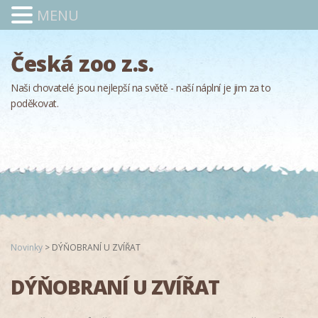
MENU
Česká zoo z.s.
Naši chovatelé jsou nejlepší na světě - naší náplní je jim za to
poděkovat.
Novinky
>
DÝŇOBRANÍ U ZVÍŘAT
DÝŇOBRANÍ U ZVÍŘAT