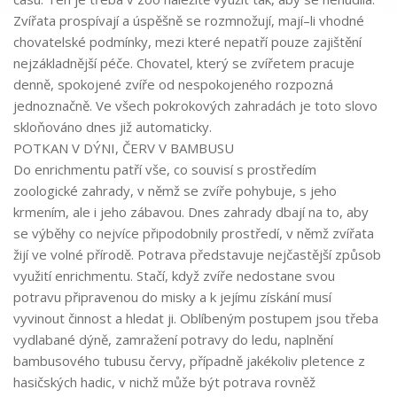
Zvířata prospívají a úspěšně se rozmnožují,
mají
–
li vhodné
chovatelské podmínky,
mezi které nepatří
pouze zajištění
nejzákladnější péče.
Chovatel, který se zvířetem pracuje
denně, s
pokojené zvíře od nespokojeného
rozpozná
jednoznačně
. Ve všech pokrokových zahradách je toto slovo
skloňováno dnes již automaticky.
POTKAN V
DÝNI, ČERV V BAMBUSU
Do enrichmentu patří vše, co souvisí s prostředím
zoologické zahrady, v němž se zvíře pohybuje, s jeho
krmením,
ale i jeho zábavou. Dnes zahrady dbají na to, aby
se
výběhy co nejvíce
připodobnily
prostředí
, v němž zvířata
žijí ve
volné přírodě.
Potrava
pře
dstavuje
nejčastější způsob
využití enrichmentu
. Stačí, když zvíře nedostane svou
potravu připravenou do misky a k jejímu získání musí
vyvinout činnost a hledat ji. Oblíbeným postupem
jsou třeba
vydlaban
é dýně,
zamražení
potravy
do ledu
, naplnění
bambusov
é
ho
tubus
u
červy
, případně jakékoliv
pletence
z
hasičských hadic
, v nichž může být potrava rovněž