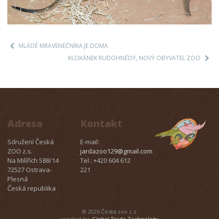
MLÁDĚ MRAVENEČNÍKA JE DOMA
KLOKÁNEK RUDOHNĚDÝ, NOVÝ OBYVATEL ZOO
Adresa
Kontakt
Sdružení Česká
E-mail:
ZOO z.s.
jardazoo129@gmail.com
Na Milířích 588/14
Tel.: +420 604 612
72527 Ostrava-
221
Plesná
Česká republika
© 2026 Česká zoo z.s.
created by:
Global Trade Technology