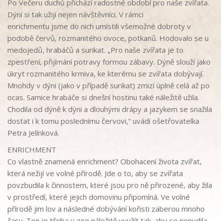
Po Večeru duchů přichází radostné období pro naše zvířata.
Dýní si tak užijí nejen návštěvníci.
V
rámci
enrichmentu jsme do
nich umístili
všemožné dobroty v
podobě červů,
rozmanitého
ovoce, potkanů. Hodovalo
se
u
medojedů, hrabáčů
a surikat
.
„Pro naše z
vířata je to
zpestření
, přijímání potravy formou zábavy
.
Dýně s
louží
jako
ú
kryt
r
ozmanit
ého krmiva
,
ke kter
ému
se zvířata dobývají.
Mnohdy
v
dýni
(jako v
případě
surikat) zmizí
úplně celá
až p
o
ocas
.
Samice hrabáče si dnešní hostinu tak
é nálež
it
ě užila.
Cho
dila od d
ýn
ě
k
dýn
i
a dlouhými
dráp
y a jazykem se snažila
dostat i
k
tomu
poslednímu červovi
,
“
uvádí
ošetřovatelka
Petra Jel
ínková.
ENRICHMENT
Co vlastně
znamená
enrichment?
Obohacení života zvířat,
která nežijí ve volné přírodě
. Jde o to, aby se zvířata
povzbudila k
činnostem
, které jsou pro ně
přirozené
, aby žila
v
prostředí
, které jejich
domovinu připomíná
. Ve
volné
přírodě jim
lov a následné dobývání kořisti
za
berou mnoho
času. Ten je třeba v
zoo náležitě využít tak, aby
se nenudila.