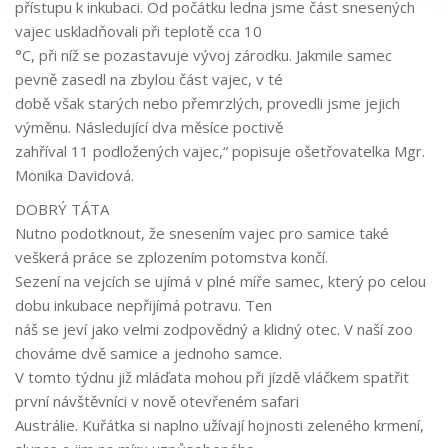
přístupu k
inkubaci. Od počátku ledna jsme část
snesených
vajec uskladňov
ali při teplotě cca 10
°C, při níž se pozastavuje vývoj zárodku. Jakmile samec
pevně zasedl na
zbylou část vajec, v
té
době však
star
ých
nebo přemrzl
ých
, provedli jsme jejich
výměnu. Následující dva měsíce poctivě
zahříval
11
podložených vajec
,“
popisuje o
šetřovatelka Mgr.
Monika Davidová.
DOBRÝ TÁTA
Nutno podotknout, že
snesením vajec pro samice také
veškerá práce se zplozením potomstva končí.
Sezení na vejcích
se ujímá v
plné míře
samec
, který
po celou
dobu inkubace
nepřijímá potravu
.
Ten
náš se jeví
jako
velmi
zodpovědný a klidný otec
.
V
naší zoo
chováme
dvě samice a jednoho samce
.
V
tomto týdnu již mláďata mohou
při jízdě vláčkem
spatřit
první návštěvníci
v
nově otevřeném
safari
Austrálie
.
Kuřátka si naplno užívají hojnosti zeleného krmení,