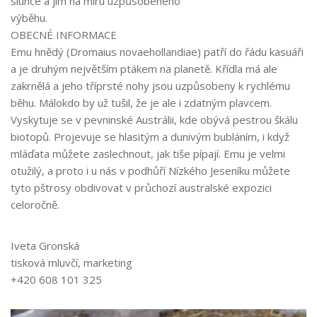
slunce a jim na míru uzpůsobeného
výběhu.
OBECNÉ INFORMACE
Emu hnědý (
Dromaius novaehollandiae
) patří do řádu
kasuáři
a je
druhým největším ptákem na planetě
.
Křídla
má ale
zakrnělá
a jeho
tříprsté no
hy
jsou uzpůsobeny k
rychlému
běhu
. Málokdo by už tušil, že je ale i zdatným
plavcem
.
Vyskytuje se
v
pevninské Austrálii
, kde obývá pestrou škálu
biotopů. Projevuje se
hlasitým a dunivým
bubláním
, i když
mláďata můžete zaslechnout, jak tiše pípají. Emu je
velmi
otužilý
,
a proto i u nás v
podhůří
Nízkého Jeseníku můžete
tyto pštrosy obdivovat v
průchozí australské expozici
celoročně.
Iveta Gronská
tisková mluvčí, marketing
+42
0
6
0
8
1
0
1
3
25