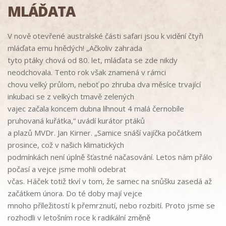
MLÁĎATA
V
nově otevřené australské části safari
jsou k vidění
čtyři
mláďata emu hnědých!
„
Ačkoliv zahrada
tyto ptáky chová od
80. let, mláďata se zde nikdy
ne
odchovala
. Tento rok však znamená v
rámci
chovu velký průlom, neboť
p
o zhruba
dva měsíce
trvající
inkubaci se z
velkých tmavě zelených
vajec začala
koncem dubna
líhnout
4
malá černobíle
pruhovaná kuřátka
,“
uvádí kurátor ptáků
a plazů MVDr. Jan Kirner.
„Samice snáš
í
vajíčka počátkem
prosince, což v
našich klimatických
podmínkách není úplně šťastné načasování.
Letos nám přálo
počasí a vejce jsme mohli odebrat
včas.
Háček
totiž
tkví v
tom, že samec na snůšku zasedá až
začátkem února. Do té doby mají vejce
mnoho příležitostí k
přemrznutí, nebo rozbití. Proto jsme se
rozhodli v
letošním roce k
radikální změně