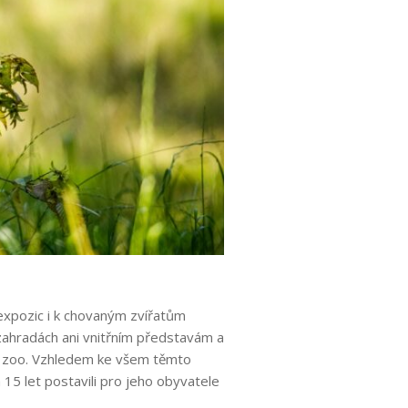
expozic i k chovaným zvířatům
zahradách ani vnitřním představám a
ci zoo. Vzhledem ke všem těmto
5 let postavili pro jeho obyvatele