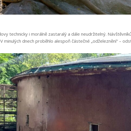
vy technicky i morálně zastaralý a dále neudržitelný. Návštěvníkům
 V minulých dnech proběhlo alespoň částečné „odželeznění“ – odst