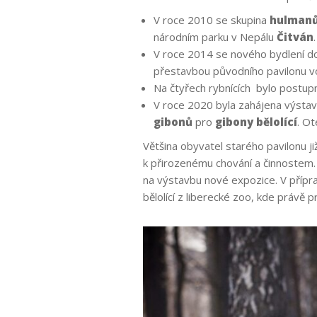
V roce 2010 se skupina
hulmanů
národním parku v Nepálu
Čitván
.
V roce 2014 se nového bydlení do
přestavbou původního pavilonu v
Na čtyřech rybnících bylo postu
V roce 2020 byla zahájena výsta
gibonů
pro
gibony bělolící
. Ot
Většina obyvatel starého pavilonu j
k přirozenému chování a činnostem
na výstavbu nové expozice. V přípr
bělolící z liberecké zoo, kde právě 