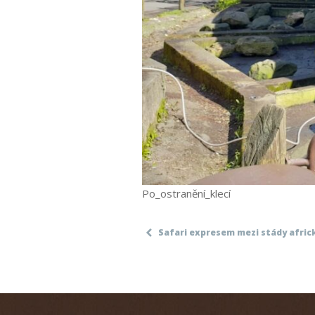
Po_ostranění_klecí
Safari expresem mezi stády africk