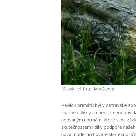
Makak_lví_foto_M.Vlčková
Pavilon primátů byl v ostravské zo
značně odlišný a dnes již neodpoví
nepsaným normám, které si na zákla
skutečnostem i díky podpoře našeho
nová moderní chovatelsko-expoziční 