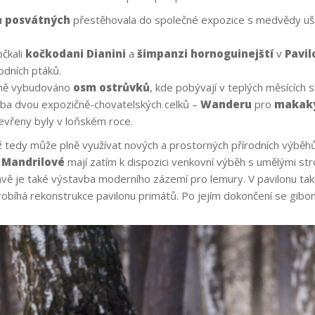
 posvátných
přestěhovala do společné expozice s medvědy uš
čkali
kočkodani Dianini
a
šimpanzi hornoguinejští
v
Pavil
odních ptáků.
pně vybudováno
osm
ostrůvků
, kde pobývají v teplých měsících 
vba dvou expozičně-chovatelských celků –
Wanderu
pro
makaky
evřeny byly v loňském roce.
iž tedy může plně využívat nových a prostorných přírodních výběh
.
Mandrilové
mají zatím k dispozici venkovní výběh s umělými str
avě je také výstavba moderního zázemí pro lemury. V pavilonu tak
probíhá rekonstrukce pavilonu primátů. Po jejím dokončení se giboni