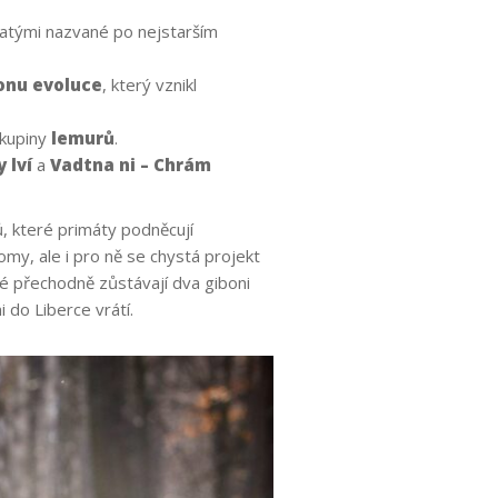
atými nazvané po nejstarším
onu evoluce
, který vznikl
skupiny
lemurů
.
 lví
a
Vadtna ni – Chrám
ů, které primáty podněcují
omy, ale i pro ně se chystá projekt
é přechodně zůstávají dva giboni
 do Liberce vrátí.