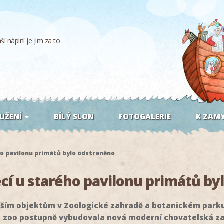
í náplní je jim za to
UŽENÍ
BÍLÝ SLON
FOTOGALERIE
K ZAMY
ho pavilonu primátů bylo odstraněno
ecí u starého pavilonu primátů by
arším objektům v Zoologické zahradě a botanickém parku
l zoo postupně vybudovala nová moderní chovatelská zař