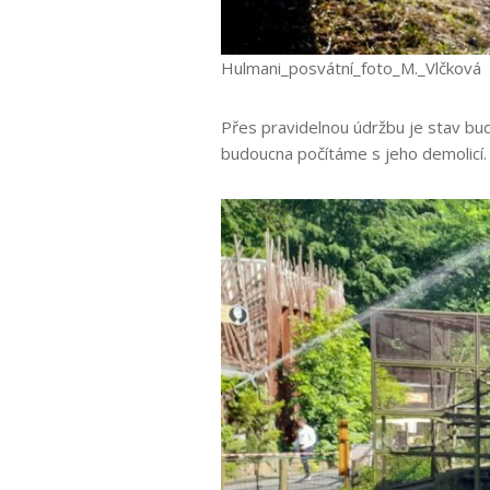
Hulmani_posvátní_foto_M._Vlčková
Přes pravidelnou údržbu je stav budo
budoucna počítáme s jeho demolicí.