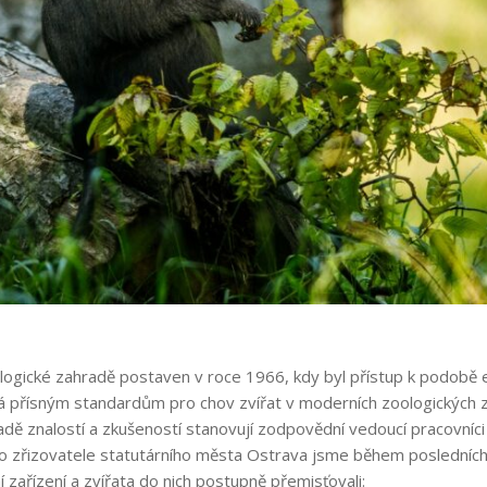
ologické zahradě postaven v roce 1966, kdy byl přístup k podobě 
dá přísným standardům pro chov zvířat v moderních zoologických 
dě znalostí a zkušeností stanovují zodpovědní vedoucí pracovní
 zřizovatele statutárního města Ostrava jsme během posledních 1
zařízení a zvířata do nich postupně přemisťovali: