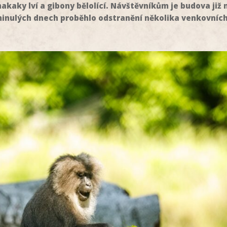
akaky lví a gibony bělolící. Návštěvníkům je budova již
minulých dnech proběhlo odstranění několika venkovních 