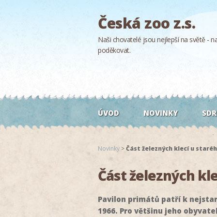
Česká zoo z.s.
Naši chovatelé jsou nejlepší na světě - naš
poděkovat.
ÚVOD
NOVINKY
SDR
Novinky
>
Část železných klecí u staré
Část železných kl
Pavilon primátů patří k nejst
1966. Pro většinu jeho obyvate