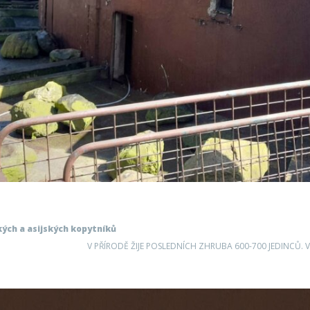
ých a asijských kopytníků
V PŘÍRODĚ ŽIJE POSLEDNÍCH ZHRUBA 600-700 JEDINCŮ