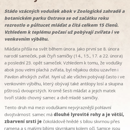
Stádo vzácných vodušek abok v Zoologické zahradě a
botanickém parku Ostrava se od začátku roku
rozrostlo o půltucet mláďat a čítá celkem 15 členů.
Vzhledem k teplému počasí už pobývají zvířata i ve
venkovním výběhu.
Mláďata přišla na svět během února. Jako první se 8. února
narodil sameček, pak čtyři samičky (14., 15., 17. a 22. února)
a poslední 23. opět sameček. Vzhledem k tomu, že vodušky
abok jsou velmi plachá zvířata, byl nějakou dobu uzavřen i
Pavilon afrických zvířat. Nyní už ale všichni pobývají často i ve
venkovním výběhu, který obývají také antilopy losí a skupina
pštrosů dvouprstých. Kromě šesti mláďat a jejich matek
tvoří stádo chovný samec a dvě mladé samičky.
Tento druh má mezi voduškami nejvýraznější pohlavní
dvojtvárnost: samec má
dlouhé lyrovité rohy a je větší,
zbarvení srsti je
čokoládově hnědé s bílou skvrnou přes
ramena a s malými bílými skvrnkami kolem očí. Samice jsou