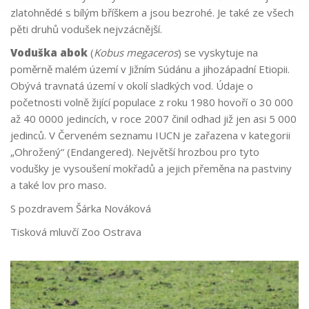
zlatohnědé s bílým bříškem a jsou bezrohé. Je také ze všech
pěti druhů vodušek nejvzácnější.
Voduška abok
(
Kobus megaceros
) se vyskytuje na
poměrně malém území v Jižním Súdánu a jihozápadní Etiopii.
Obývá travnatá území v okolí sladkých vod. Údaje o
početnosti volně žijící populace z roku 1980 hovoří o 30 000
až 40 0000 jedincích, v roce 2007 činil odhad již jen asi 5 000
jedinců. V Červeném seznamu IUCN je zařazena v kategorii
„Ohrožený“ (Endangered). Největší hrozbou pro tyto
vodušky je vysoušení mokřadů a jejich přeměna na pastviny
a také lov pro maso.
S pozdravem Šárka Nováková
Tisková mluvčí Zoo Ostrava