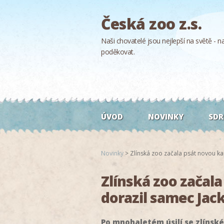
Česká zoo z.s.
Naši chovatelé jsou nejlepší na světě - naš
poděkovat.
ÚVOD
NOVINKY
SDR
Novinky
>
Zlínská zoo začala psát novou ka
Zlínská zoo začala
dorazil samec Jac
Po mnohaletém úsilí se zlínské 