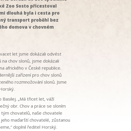
é Zoo Sosto přicestoval
mi dlouhá byla i cesta pro
ný transport proběhl bez
nového domova v chovném
 dvacet let jsme dokázali odvést
 na chov slonů, jsme dokázali
na afrického v České republice.
ernější zařízení pro chov slonů
ozeného rozmnožování slonů. Jsme
 Horský.
asilej. „Má třicet let, váží
tečný obr. Chov a práce se sloním
ý tým chovatelů, naše chovatele
i jeho maďarští chovatelé, zůstanou
eme,“ doplnil ředitel Horský.