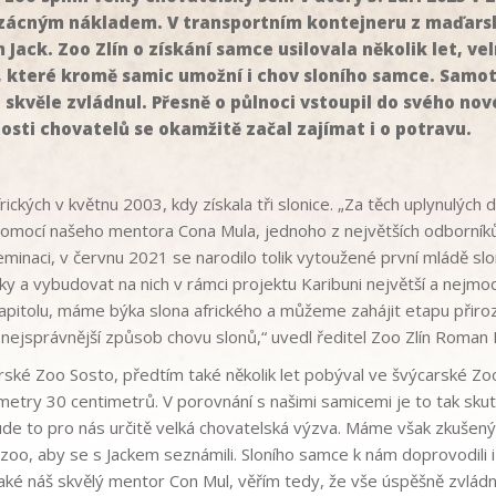
zácným nákladem. V transportním kontejneru z maďarsk
ack. Zoo Zlín o získání samce usilovala několik let, vel
 které kromě samic umožní i chov sloního samce. Samot
e skvěle zvládnul. Přesně o půlnoci vstoupil do svého 
dosti chovatelů se okamžitě začal zajímat i o potravu.
ických v květnu 2003, kdy získala tři slonice. „Za těch uplynulých
 pomocí našeho mentora Cona Mula, jednoho z největších odborníků
eminaci, v červnu 2021 se narodilo tolik vytoužené první mládě slo
 a vybudovat na nich v rámci projektu Karibuni největší a nejmod
apitolu, máme býka slona afrického a můžeme zahájit etapu přir
n nejsprávnější způsob chovu slonů,“ uvedl ředitel Zoo Zlín Roman
ské Zoo Sosto, předtím také několik let pobýval ve švýcarské Zoo B
metry 30 centimetrů. V porovnání s našimi samicemi je to tak sku
ude to pro nás určitě velká chovatelská výzva. Máme však zkušen
 zoo, aby se s Jackem seznámili. Sloního samce k nám doprovodili 
 také náš skvělý mentor Con Mul, věřím tedy, že vše úspěšně zvládn