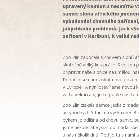
upravený kamion s nesmírně v
samec slona afrického jménem J
vybudování chovného zařízení,
jakýchkoliv problémů, Jack vš
zařízení v Karibuni, k velké ra
Zoo Zlín započala s chovem slonů afr
skutečně velký kus práce. S velkou
připravit naše slonice na umělou ins
Podařilo se nám získat nové pozemky
v Evropě. A nyní otevíráme novou k
za to velmi rádi, je to podle nás te
Zoo Zlín získala samce Jacka z maďar
úctyhodných 5 tun, na výšku měří 3 
býkem je odlišná od chovu samic, b
jsme několikrát vyslali do maďarské
u nás několik dnů. Teď je tu s námi