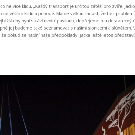
o nejvíce klidu. „Každý transport je určitou zátěží pro zvíře. Jac
co největším klidu a pohodě. Máme velkou radost, že bez problémů 
ejbližší dny nyní stráví uvnitř pavilonu, dopřejeme mu dostatečný 
upně jej budeme také seznamovat s našimi slonicemi a slůnětem.
e, že pokud se naplní naše předpoklady, Jacka ještě letos představ