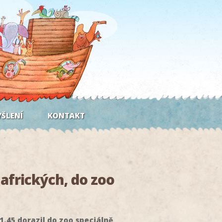
ŠLENÍ
KONTAKT
afrických, do zoo
21.45 dorazil do zoo speciálně