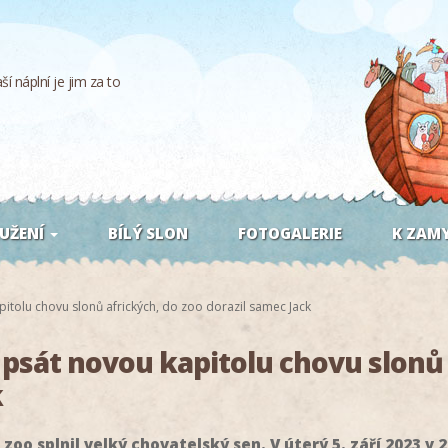
í náplní je jim za to
UŽENÍ
BÍLÝ SLON
FOTOGALERIE
K ZAMY
pitolu chovu slonů afrických, do zoo dorazil samec Jack
 psát novou kapitolu chovu slonů 
k
zoo splnil velký chovatelský sen. V úterý 5. září 2023 v 