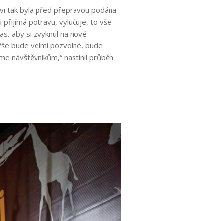
kovi tak byla před přepravou podána
přijímá potravu, vylučuje, to vše
čas, aby si zvyknul na nové
 Vše bude velmi pozvolné, bude
íme návštěvníkům,“ nastínil průběh