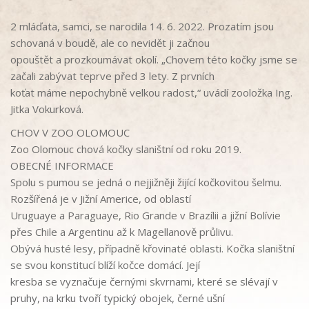
2 mláďata, samci, se narodila 14. 6. 2022. Prozatím jsou
schovaná v
boudě, ale co nevidět ji
začnou
opouštět a prozkoumávat okolí.
„Chovem této kočky jsme se
začali zabývat teprve před 3 lety.
Z
prvních
koťat máme nepochybně velkou radost
,“
uvádí zooložka Ing.
Jitka Vokurková.
CHOV V ZOO OLOMOUC
Zoo Olomouc chová kočky slaništní od roku
2019
.
OBECNÉ INFORMACE
Spolu s
pumou se jedná o
nejjižněji žijící kočkovitou šelmu
.
Rozšířená je v
Jižní Americe
, od oblastí
Uruguaye a Paraguaye, Rio Grande v Brazílii a jižní Bolívie
přes Chile a Argentinu až k Magellanově průlivu.
Obývá
husté lesy
, případně
křovinaté oblasti
. Kočka slaništní
se svou konstitucí blíží kočce domácí. Její
kresba se vyznačuje
černými skvrnami
, které se slévají
v
pruhy
, na krku tvoří typický
obojek
,
černé
ušní