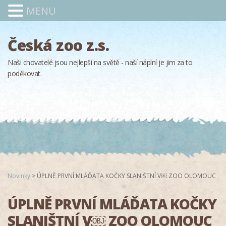
MENU
Česká zoo z.s.
Naši chovatelé jsou nejlepší na světě - naší náplní je jim za to
poděkovat.
Novinky
>
ÚPLNĚ PRVNÍ MLÁĎATA KOČKY SLANIŠTNÍ V￼ ZOO OLOMOUC
ÚPLNĚ PRVNÍ MLÁĎATA KOČKY
SLANIŠTNÍ V￼ ZOO OLOMOUC