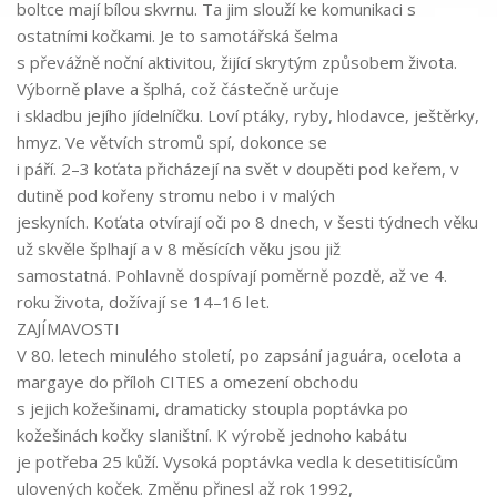
boltce
mají
bílou skvrnu
. Ta jim slouží
ke komunikaci
s
ostatními kočkam
i.
Je to
samotářská
šelma
s převážně
noční aktivitou
, žijící
skrytým
způsobem života.
Výborně plave a šplhá
, což částečně určuje
i skladbu jejího jídelníčku.
Loví ptáky, ryby, hlodavce, ještěrky,
hmyz
.
Ve větvích
stromů
spí
, dokonce se
i
páří
. 2
–
3 koťata přicházejí na svět v doupěti pod keřem, v
dutině pod kořeny stromu nebo i v malých
jeskyních. Koťata otvírají oči po 8 dnech, v šesti týdnech věku
už skvěle šplhají a v 8 měsících věku jsou již
samostatná.
Pohlavně dospí
vají
poměrně pozdě, až
ve 4.
roku života
, dožívají se
14
–
16 let
.
ZAJÍMAVOSTI
V
80. letech
minulého století, po zapsání jaguára, ocelota a
margaye do příloh CITES a omezení obchodu
s jejich kožešinami, dramaticky
stoupla poptávka po
kožešinách kočky
slaništní
. K výrobě jednoho
kabátu
je potřeba
25 kůží
. Vysoká poptávka vedla k
desetitisícům
ulovených koček
. Změnu přinesl až rok
1992
,