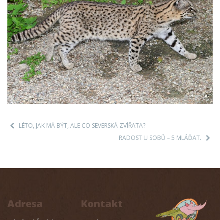
LÉTO, JAK MÁ BÝT, ALE CO SEVERSKÁ ZVÍŘATA?
RADOST U SOBŮ – 5 MLÁĎAT.
Adresa
Kontakt