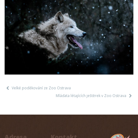
Velké poděkování ze Zoo Ostrava
Mláďata létajících ještěrek v Zoo Ostrava
Adresa
Kontakt