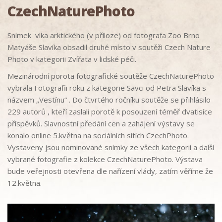
CzechNaturePhoto
Snímek vlka arktického (v příloze) od fotografa Zoo Brno
Matyáše Slavíka obsadil druhé místo v soutěži Czech Nature
Photo v kategorii Zvířata v lidské péči.
Mezinárodní porota fotografické soutěže CzechNaturePhoto
vybrala Fotografii roku z kategorie Savci od Petra Slavíka s
názvem „Vestínu“ . Do čtvrtého ročníku soutěže se přihlásilo
229 autorů , kteří zaslali porotě k posouzení téměř dvatisíce
příspěvků. Slavnostní předání cen a zahájení výstavy se
konalo online 5.května na sociálních sítích CzechPhoto.
Vystaveny jsou nominované snímky ze všech kategorií a další
vybrané fotografie z kolekce CzechNaturePhoto. Výstava
bude veřejnosti otevřena dle nařízení vlády, zatím věříme že
12.května.