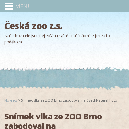
MENU
Česká zoo z.s.
Naši chovatelé jsou nejlepší na světě - naší náplní je jim za to
poděkovat.
Novinky
>
Snímek vlka ze ZOO Brno zabodoval na CzechNaturePhoto
Snímek vlka ze ZOO Brno
zabodoval na