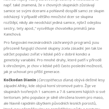
např. také znamená, že v chovných skupinách zůstávají
samice se svými dcerami a pohlavně dospělí samci ze skupin
odcházejí. V případě většího množství dcer se skupina
rozštěpí, nikdy ale neodchází jediná samice, nýbrž odejdou
sestry, tety apod.,“ vysvětluje chovatelka primátů Jana
Kanichová.
Pro fungování mezinárodních záchranných programů jsou
přirozeně fungující chovné skupiny zcela zásadní. Jen tak lze
udržet populaci zvířat v lidské péči v dobré kondici a
geneticky variabilní. Pro mnohé druhy, které patří v přírodě
k ohroženým, je chov v lidské péči často poslední možností,
jak je uchovat pro příští generace.
Kočkodan Dianin
(
Cercopithecus diana
) obývá deštné lesy
západní Afriky, kde obývá horní stromové patro. Žije ve
skupinách tvořených 1 samcem a 7-8 samicemi hájících si své
teritorium. Jeho populace je silně ohrožena lovem pro maso,
ale hlavně rapidním úbytkem původních lesních porostů,