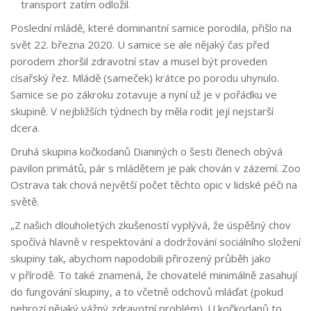
transport zatím odložil.
Poslední mládě, které dominantní samice porodila, přišlo na
svět 22. března 2020. U samice se ale nějaký čas před
porodem zhoršil zdravotní stav a musel být proveden
císařský řez. Mládě (sameček) krátce po porodu uhynulo.
Samice se po zákroku zotavuje a nyní už je v pořádku ve
skupině. V nejbližších týdnech by měla rodit její nejstarší
dcera.
Druhá skupina kočkodanů Dianiných o šesti členech obývá
pavilon primátů, pár s mládětem je pak chován v zázemí. Zoo
Ostrava tak chová největší počet těchto opic v lidské péči na
světě.
„Z našich dlouholetých zkušeností vyplývá, že úspěšný chov
spočívá hlavně v respektování a dodržování sociálního složení
skupiny tak, abychom napodobili přirozený průběh jako
v přírodě. To také znamená, že chovatelé minimálně zasahují
do fungování skupiny, a to včetně odchovů mláďat (pokud
nehrozí nějaký vážný zdravotní problém). U kočkodanů to