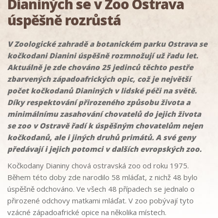
Dianiných se v Zoo Ostrava
úspěšně rozrůstá
V Zoologické zahradě a botanickém parku Ostrava se
kočkodani Dianini úspěšně rozmnožují už řadu let.
Aktuálně je zde chováno 25 jedinců těchto pestře
zbarvených západoafrických opic, což je největší
počet kočkodanů Dianiných v lidské péči na světě.
Díky respektování přirozeného způsobu života a
minimálnímu zasahování chovatelů do jejich života
se zoo v Ostravě řadí k úspěšným chovatelům nejen
kočkodanů, ale i jiných druhů primátů. A své geny
předávají i jejich potomci v dalších evropských zoo.
Kočkodany Dianiny chová ostravská zoo od roku 1975.
Během této doby zde narodilo 58 mláďat, z nichž 48 bylo
úspěšně odchováno. Ve všech 48 případech se jednalo o
přirozené odchovy matkami mláďat. V zoo pobývají tyto
vzácné západoafrické opice na několika místech.