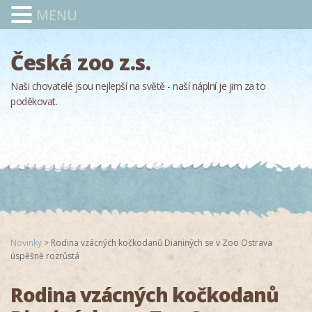
MENU
Česká zoo z.s.
Naši chovatelé jsou nejlepší na světě - naší náplní je jim za to
poděkovat.
Novinky
>
Rodina vzácných kočkodanů Dianiných se v Zoo Ostrava
úspěšně rozrůstá
Rodina vzácných kočkodanů