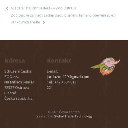
Mláďata létajících ještěrek v Zoo Ostrava
Zoologické zahrady žádají vládu o změnu termínu otevření svých
venkovních areálů
Adresa
Kontakt
Sdružení Česká
E-mail:
ZOO z.s.
jardazoo129@gmail.com
Na Milířích 588/14
Tel.: +420 604 612
72527 Ostrava-
221
Plesná
Česká republika
© 2026 Česká zoo z.s.
created by:
Global Trade Technology