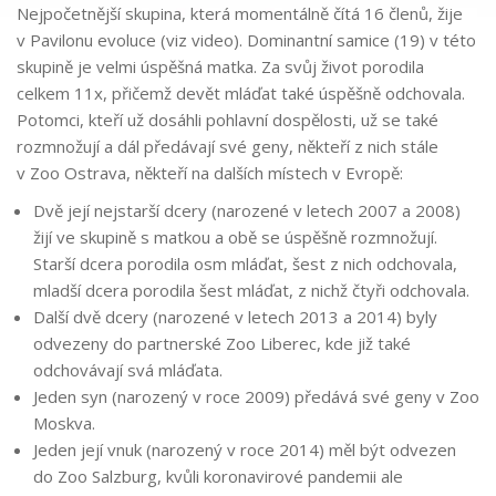
Nejpočetnější skupina, která momentálně čítá 16 členů, žije
v Pavilonu evoluce (viz video). Dominantní samice (19) v této
skupině je velmi úspěšná matka. Za svůj život porodila
celkem 11x, přičemž devět mláďat také úspěšně odchovala.
Potomci, kteří už dosáhli pohlavní dospělosti, už se také
rozmnožují a dál předávají své geny, někteří z nich stále
v Zoo Ostrava, někteří na dalších místech v Evropě:
Dvě její nejstarší dcery (narozené v letech 2007 a 2008)
žijí ve skupině s matkou a obě se úspěšně rozmnožují.
Starší dcera porodila osm mláďat, šest z nich odchovala,
mladší dcera porodila šest mláďat, z nichž čtyři odchovala.
Další dvě dcery (narozené v letech 2013 a 2014) byly
odvezeny do partnerské Zoo Liberec, kde již také
odchovávají svá mláďata.
Jeden syn (narozený v roce 2009) předává své geny v Zoo
Moskva.
Jeden její vnuk (narozený v roce 2014) měl být odvezen
do Zoo Salzburg, kvůli koronavirové pandemii ale