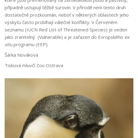
které jsou přeměňovány na zemědělskou půdu a pastviny,
případně ustupují těžbě surovin. V přírodě není tento druh
dostatečně prozkoumán, neboť v některých oblastech jeho
výskytu často probíhají válečné konflikty. V Červeném
seznamu (IUCN Red List of Threatened Species) je veden
jako zranitelný (Vulnerable) a je zařazen do Evropského
ex
situ
programu (EEP).
Šárka Nováková
Tisková mluvčí Zoo Ostrava