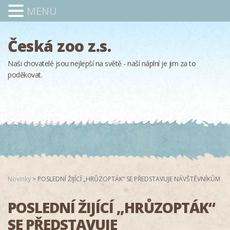
MENU
Česká zoo z.s.
Naši chovatelé jsou nejlepší na světě - naší náplní je jim za to
poděkovat.
Novinky
>
POSLEDNÍ ŽIJÍCÍ „HRŮZOPTÁK“ SE PŘEDSTAVUJE NÁVŠTĚVNÍKŮM
POSLEDNÍ ŽIJÍCÍ „HRŮZOPTÁK“
SE PŘEDSTAVUJE