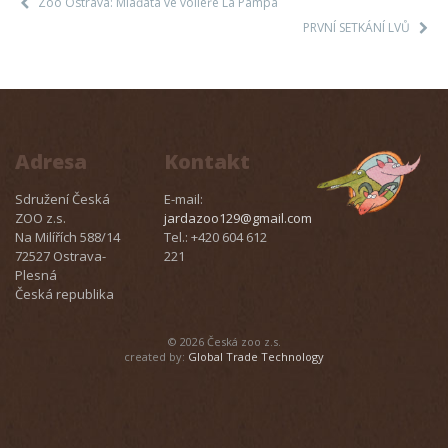
Zoo Ostrava: Mláďata ve voliéře La Pampa
PRVNÍ SETKÁNÍ LVŮ
Adresa
Kontakt
Sdružení Česká
E-mail:
ZOO z.s.
jardazoo129@gmail.com
Na Milířích 588/14
Tel.: +420 604 612
72527 Ostrava-
221
Plesná
Česká republika
© 2026 Česká zoo z.s.
created by:
Global Trade Technology