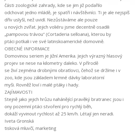
části zoologické zahrady, kde se jim již podařilo
odchovat jedno mládě, je spatří i návštěvníci. Ti je ale nejspíš
dřív uslyší, než uvidí
. Nezůstáváme ale pouze
u nových zvířat. Jejich voliéru jsme decentně osadili
„pampovou trávou“
(Cor
taderia selloana)
, kterou by
ptáci potkali i ve své latinskoamerické domovině.
OBECNÉ INFORMACE
Domovinou seriem je
Jižní Amerika
. Jejich výrazný
hlasový
projev
se nese na
kilometry daleko
. V
přírodě
se živí zejména
drobnými obratlovci
, čehož se držíme i
v
zoo, kde jsou základem krmné dávky laboratorní
myši. Rovněž loví i malé
ptáky i hady
.
ZAJÍMAVOSTI
Stejně jako jejich hrůzu nahánějící pravěký bratranec jsou i
ony
pozemní ptáci
stvoření pro rychlý běh,
dokáží vyvinout rychlost až
25 km/h
.
Létají
jen
n
eradi
.
Iveta Gronská
tisková mluvčí, marketing