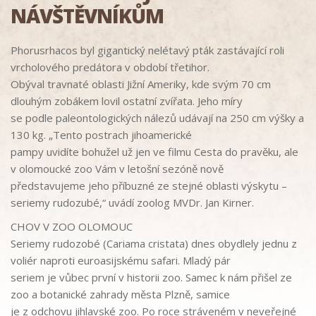
NÁVŠTĚVNÍKŮM
Phorusrhacos
byl gigantický nelétavý pták zastávající roli
vrcholového predátora v
období třetihor.
Obýval travnaté oblasti Jižní Ameriky, kde svým 70 cm
dlouhým zobákem lovil ostatní zvířata. Jeho míry
se podle paleontologických nálezů udávají na 250 cm výšky a
130 k
g.
„Tento postrach jihoamerické
pampy uvidíte bohužel už jen ve filmu Cesta do pravěku, ale
v
olomoucké zoo Vám v
letošní sezóně nově
představujeme jeho příbuzné ze stejné oblasti výskytu
–
seriemy rudozubé,“
uvádí zoolog MVDr. Jan
Kirner.
CHOV V
ZOO
OLOMOUC
Seriemy rudozobé
(Cariama cristata)
dnes obydlely jednu z
voliér naproti euroasijskému safari. Mladý pár
seriem je vůbec
první v
historii zoo
.
Samec
k
nám přišel ze
zoo a botanické zahrady města
Plzně
,
samice
je z odchovu
jihlavské zoo
. Po roce str
áveném v
neveřejné