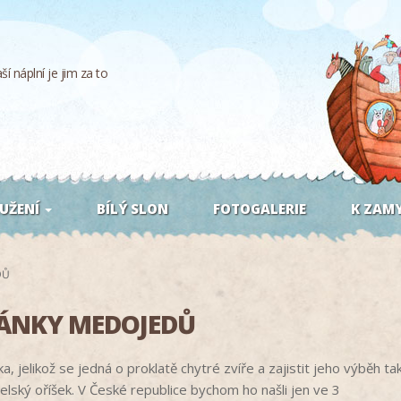
í náplní je jim za to
UŽENÍ
BÍLÝ SLON
FOTOGALERIE
K ZAMY
DŮ
ÁNKY MEDOJEDŮ
k
a, jelikož
se jedná o
proklatě chytré zvíře a zajistit jeho výběh tak
elský oříšek.
V
České
republice bychom ho našli
jen ve 3