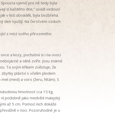
.
Spousta vjemů pro ně tedy byla
ívají si každého dne,“
uvádí vedoucí
 jak v
listí
dováděli, byla bezbřehá
.
ný
den využijí. N
a čerstvém vzduch
jící
z
míst
svého
přirozeného
ovce a kozy
, pochutná si i na
ovoci
nebojácné
a
silné
zvíře.
Jsou
známé
vou
.
Ta
svým
křikem
zvěstuje,
že
,
zbytky
pláství
s
včelím plodem
–
mel
(med)
a
voro
(žeru,
hltám)
.
S
jnásobnou
hmotnost
cca
15
kg
.
ní
podobně
jako
medvěd
malajský
hými
až
5
cm.
Pomocí
nich
dokáže
převážně
v
noci
.
Pozoruhodné
je
u