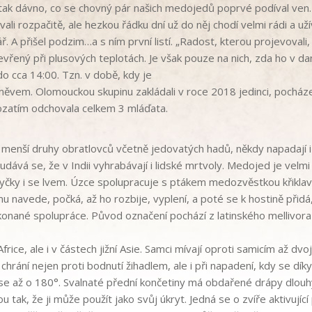
tak dávno, co se chovný pár našich medojedů poprvé podíval ven
ali rozpačitě, ale
hezkou řádku dní
už do něj
chodí
velmi rádi a už
ář.
A přišel podzim…a s
ním první listí.
„Radost,
kterou
projevovali,
vřený při plusových teplotách. Je však pouze na nich, zda
ho
v
da
do cca 14:00
.
Tzn. v
době, kdy je
měvem.
Olomouckou
skupinu
zakládali
v
roce
2018
jedinci,
pocháze
ozatím odchovala
celkem
3
mláďata.
menší druhy obratlovců
včetně
jedovatých hadů
, někdy napadají
i
dává se, že v Indii vyhrabávají
i lidské mrtvoly.
Medojed
je
velmi
yčky i
se lvem.
Úzce
spolupracuje
s
ptákem
medozvěstkou křikla
mu
navede,
počká,
až
ho
rozbije,
vyplení, a
poté
se
k
hostině
přidá
konané
spolupráce.
Původ
označení
pochází
z
latinského
mellivora
Africe
,
ale
i
v
částech
jižní
Asie
.
Samci
mívají
oproti
samicím
až
dvo
chrání
nejen
proti
bodnutí
žihadlem,
ale
i
při
napadení
,
kdy
se
díky
se
až
o
180°.
Svalnaté
přední
končetiny
má
obdařené
drápy
dlou
ou
tak,
že
ji
může
použít
jako
svůj
úkryt
.
Jedná
se
o
zvíře
aktivující