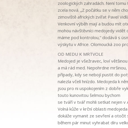
z
oologických zahradách.
Není tomu 
zcela nová.
„Z počátku se
v
něm chov
zimoviště afrických zvířat Pavel Vidl
Venkovní výběh mají a budou mít ote
mohou návštěvníci medojedy vidět 
máme pod kontrolou
,“
dodává s
ús
výskytu
v
Africe.
Olomoucká
zoo
pr
OD MEDU K MRTVOLE
Medojed
je
všežravec
,
loví většinou
a
má rád med
.
Nepohrdne mršinou, u
případy,
kdy
se
nebojí pustit
do pot
nalezla
včelí
hnízdo
.
Medojeda
k
ně
jsou
pro
ni
uspokojením
z
dobře
vy
touto
kunovitou
šelmou
bychom
se
tváří
v
tvář
mohli
setkat
nejen
v
Volná
kůže
v
krční
oblasti
medojeda
dokáže
vymanit
ze
sevření
a
otočit
během
pár
minut
vyhrabat
díru
velk