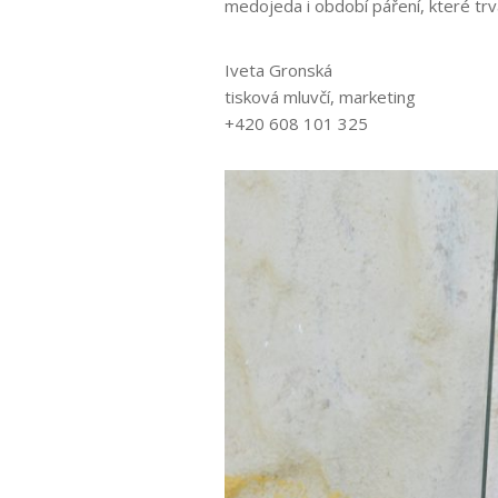
medojeda i
období
páření, které tr
Iveta Gronská
tisková mluvčí, marketing
+420 608 101
325