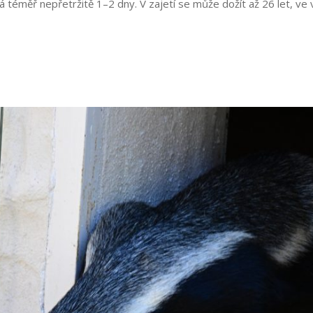
vá
téměř
nepřetržitě
1
–
2
dny
. V
zajetí
se
může
dožít
až
26
let
,
ve