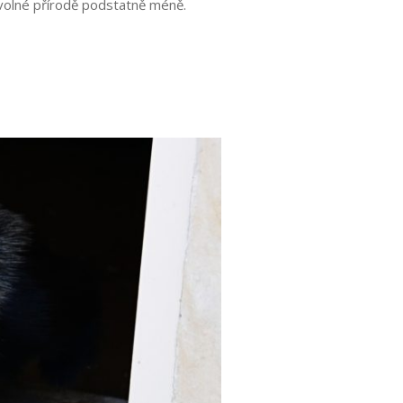
volné
přírodě
podstatně
méně.