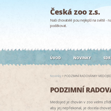
Česká zoo z.s.
Naši chovatelé jsou nejlepší na světě - naš
poděkovat.
ÚVOD
NOVINKY
SDR
Novinky
>
PODZIMNÍ RADOVÁNKY MEDOJE
PODZIMNÍ RADOV
Medojed
je
chován
v
zoo
velmi
zříd
aby jej nepřekonal, je docela chovat