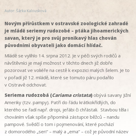
Autor: Šárka Kalousková
Novým přírůstkem v ostravské zoologické zahradě
je mládě seriemy rudozobé – ptáka jihoamerických
savan, který je pro svůj pronikavý hlas chován
původními obyvateli jako domácí hlídač.
Mládě se vylíhlo 14. srpna 2012. Je v péči svých rodičů a
návštěvníci je mají možnost v těchto dnech již dobře
pozorovat ve voliéře na cestě k expozici malých šelem. Je to
v pořadí již 12. mládě, které se tomuto páru podařilo
v Ostravě odchovat.
Seriema rudozobá (
Cariama cristata
)
obývá savany Jižní
Ameriky (tzv. pampy). Patří do řádu krátkokřídlých, do
kterého se řadí např. dropi, jeřábi či chřástali. Stavbou těla i
chováním však spíše připomíná zástupce běžců – nandu
pampové. Svědčí o tom i pojmenování, které pochází
z domorodého „seri“ – malý a „ema“ – což je původní název