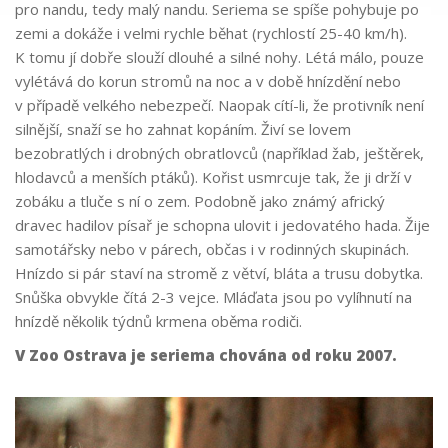
pro nandu, tedy malý nandu. Seriema se spíše pohybuje po
zemi a dokáže i velmi rychle běhat (rychlostí 25-40 km/h).
K tomu jí dobře slouží dlouhé a silné nohy. Létá málo, pouze
vylétává do korun stromů na noc a v době hnízdění nebo
v případě velkého nebezpečí. Naopak cítí-li, že protivník není
silnější, snaží se ho zahnat kopáním. Živí se lovem
bezobratlých i drobných obratlovců (například žab, ještěrek,
hlodavců a menších ptáků). Kořist usmrcuje tak, že ji drží v
zobáku a tluče s ní o zem. Podobně jako známý africký
dravec hadilov písař je schopna ulovit i jedovatého hada. Žije
samotářsky nebo v párech, občas i v rodinných skupinách.
Hnízdo si pár staví na stromě z větví, bláta a trusu dobytka.
Snůška obvykle čítá 2-3 vejce. Mláďata jsou po vylíhnutí na
hnízdě několik týdnů krmena oběma rodiči.
V Zoo Ostrava je seriema chována od roku 2007.