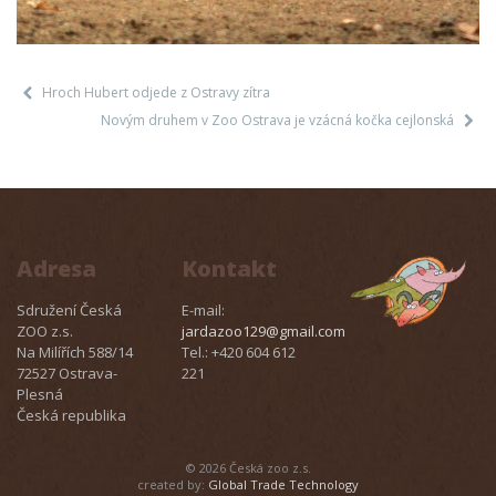
Hroch Hubert odjede z Ostravy zítra
Novým druhem v Zoo Ostrava je vzácná kočka cejlonská
Adresa
Kontakt
Sdružení Česká
E-mail:
ZOO z.s.
jardazoo129@gmail.com
Na Milířích 588/14
Tel.: +420 604 612
72527 Ostrava-
221
Plesná
Česká republika
© 2026 Česká zoo z.s.
created by:
Global Trade Technology