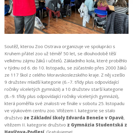
Soutěž, kterou Zoo Ostrava organizuje ve spolupráci s
Kruhem přátel zoo už téměř 50 let, se dlouhodobě těší
velkému zájmu žáků i učitelů. Základního kola, které proběhlo
v týdnu od 6. do 10. listopadu, se zúčastnilo přes 2000 žáků
ze 117 škol z celého Moravskoslezského kraje. Z něj vzešlo
9 družstev mladší kategorie (6.–7. třídy plus odpovídající
ročníky víceletých gymnázií) a 10 družstev starší kategorie
(8.–9. třídy plus odpovídající ročníky víceletých gymnázií),
která poměřila své znalosti ve finále v sobotu 25. listopadu
ve výukovém centru zoo. Vítězem I. kategorie se stalo
družstvo
ze
Základní školy Edvarda Beneše v Opavě
,
vítězem II. kategorie družstvo
z Gymnázia Studentská z
Havířova-Podlesí
. Gratulujeme!