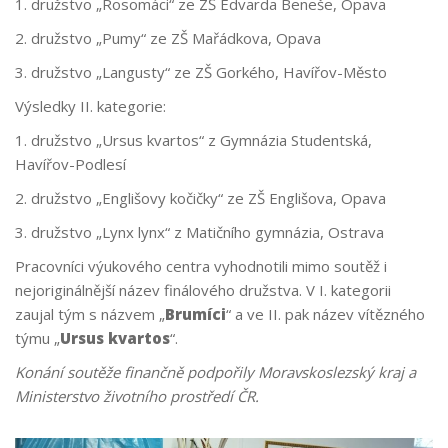
1. družstvo „Rosomáci“ ze ZŠ Edvarda Beneše, Opava
2. družstvo „Pumy“ ze ZŠ Mařádkova, Opava
3. družstvo „Langusty“ ze ZŠ Gorkého, Havířov-Město
Výsledky II. kategorie:
1. družstvo „Ursus kvartos“ z Gymnázia Studentská,
Havířov-Podlesí
2. družstvo „Englišovy kočičky“ ze ZŠ Englišova, Opava
3. družstvo „Lynx lynx“ z Matičního gymnázia, Ostrava
Pracovníci výukového centra vyhodnotili mimo soutěž i
nejoriginálnější název finálového družstva. V I. kategorii
zaujal tým s názvem „
Brumíci
“ a ve II. pak název vítězného
týmu „
Ursus kvartos
“.
Konání soutěže finančně podpořily Moravskoslezský kraj a
Ministerstvo životního prostředí ČR.