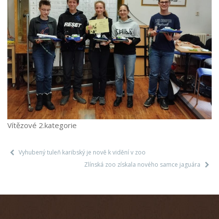
Vítězové 2.kategorie
Vyhubený tuleň karibský je nově k vidění v zoo
Zlínská zoo získala nového samce jaguára