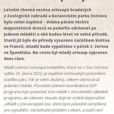
Letošní chovná sezóna orlosupů bradatých
v Zoologické zahradě a botanickém parku Ostrava
byla velmi úspěšná – dvěma párům těchto
majestátních dravců se podařilo odchovat po
jednom mláděti a obě budou létat ve volné přírodě.
Starší již bylo do přírody vysazeno začátkem května
ve Francii, mladší bude vypuštěno v pátek 3. června
ve Španělsku. Na cestu byl mladý orlosup vypraven
dnes ráno.
Mládě (samec) orlosupa bradatého, které se v Zoo Ostrava
vylíhlo 25. února 2022, je úspěšně odchovaným potomkem
staršího páru. Pár je velmi zkušený, celkem odchoval už
jedenáct mláďat. Původním plánem koordinátora EEP
programu bylo ponechat toto mládě v chovatelské základně
programu, ale nakonec muselo dojít ke změně doporučení.
„
Mládě z jiné evropské zoo, které bylo původně zamýšleno
pro vypuštění, má bohužel problém s okem, a tudíž není