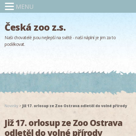
MENU
Česká zoo z.s.
Naši chovatelé jsou nejlepší na světě - naší náplní je jim za to
poděkovat.
Novinky
>
Již 17. orlosup ze Zoo Ostrava odletěl do volné přírody
Již 17. orlosup ze Zoo Ostrava
odletěl do volné přírody