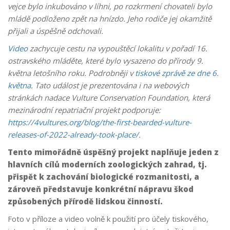
vejce bylo inkubováno v líhni, po rozkrmení chovateli bylo
mládě podloženo zpět na hnízdo. Jeho rodiče jej okamžitě
přijali a úspěšně odchovali.
Video
zachycuje cestu na vypouštěcí lokalitu v pořadí 16.
ostravského mláděte, které bylo vysazeno do přírody 9.
května letošního roku. Podrobněji v
tiskové zprávě ze dne 6.
května
. Tato událost je prezentována i na webových
stránkách nadace Vulture Conservation Foundation, která
mezinárodní repatriační projekt podporuje:
https://4vultures.org/blog/the-first-bearded-vulture-
releases-of-2022-already-took-place/
.
Tento mimořádně úspěšný projekt naplňuje jeden z
hlavních cílů moderních zoologických zahrad, tj.
přispět k zachování biologické rozmanitosti, a
zároveň představuje konkrétní nápravu škod
způsobených přírodě lidskou činností.
Foto v příloze a video volně k použití pro účely tiskového,