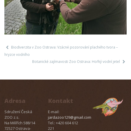
Biodiverzita v Zoo Ostrava: Vzácné pozorování plachého tvora –
hryzce vodního
Botanické zajímavosti Zoo Ostrava: Hořký vodní jetel
Adresa
Kontakt
Sdružení Česká
E-mail:
ZOO z.s.
jardazoo129@gmail.com
Na Milířích 588/14
Tel.: +420 604 612
72527 Ostrava-
221