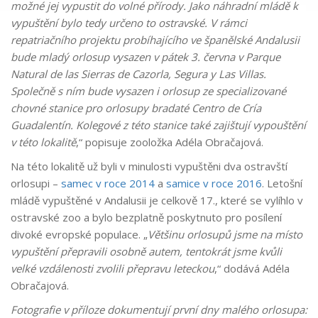
možné jej vypustit do volné přírody. Jako náhradní mládě k
vypuštění bylo tedy určeno to ostravské. V rámci
repatriačního projektu probíhajícího ve španělské Andalusii
bude mladý orlosup vysazen v pátek 3. června v Parque
Natural de las Sierras de Cazorla, Segura y Las Villas.
Společně s ním bude vysazen i orlosup ze specializované
chovné stanice pro orlosupy bradaté Centro de Cría
Guadalentín. Kolegové z této stanice také zajištují vypouštění
v této lokalitě
,“ popisuje zooložka Adéla Obračajová.
Na této lokalitě už byli v minulosti vypuštěni dva ostravští
orlosupi –
samec v roce 2014
a
samice v roce 2016
. Letošní
mládě vypuštěné v Andalusii je celkově 17., které se vylíhlo v
ostravské zoo a bylo bezplatně poskytnuto pro posílení
divoké evropské populace. „
Většinu orlosupů jsme na místo
vypuštění přepravili osobně autem, tentokrát jsme kvůli
velké vzdálenosti zvolili přepravu leteckou
,“ dodává Adéla
Obračajová.
Fotografie v příloze dokumentují první dny malého orlosupa: