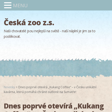
MENU
Česká zoo z.s.
Naši chovatelé jsou nejlepší na světě - naší náplní je jim za to
poděkovat.
Novinky
>
Dnes poprvé otevírá „Kukang Coffee“ – v Česku unikátní
kavárna, která pomáhá chránit outloně na Sumatře!
Dnes poprvé otevírá „Kukang