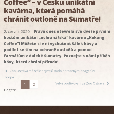
Coffee“ – v Česku unikátní
kavárna, která pomáhá
chránit outloně na Sumatře!
2. června 2020 –
Právě dnes otevřela své dveře prvním
hostům unikátní „ochranářská“ kavárna „Kukang
Coffee“! Můžete si v ní vychutnat šálek kávy a
podílet se tím na ochraně outloňů a pomoci
farmářům z daleké Sumatry. Poznejte s námi příběh
kávy, která chrání přírodu!
Zoo Ostrava má stále největší stádo ohrožených onagerů v
Evropě
Velké poděkování ze Zoo Ostrava
1
2
Pages: