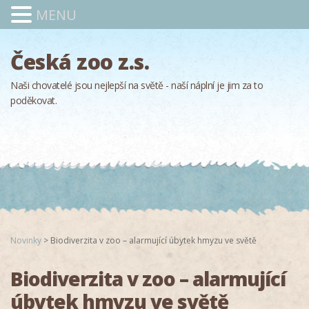
MENU
Česká zoo z.s.
Naši chovatelé jsou nejlepší na světě - naší náplní je jim za to
poděkovat.
Novinky
>
Biodiverzita v zoo – alarmující úbytek hmyzu ve světě
Biodiverzita v zoo – alarmující
úbytek hmyzu ve světě