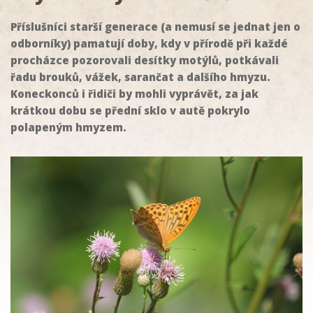
Příslušníci starší generace (a nemusí se jednat jen o
odborníky) pamatují doby, kdy v přírodě při každé
procházce pozorovali desítky motýlů, potkávali
řadu brouků, vážek, sarančat a dalšího hmyzu.
Koneckonců i řidiči by mohli vyprávět, za jak
krátkou dobu se přední sklo v autě pokrylo
polapeným hmyzem.