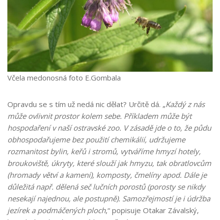
Včela medonosná foto E.Gombala
Opravdu se s tím už nedá nic dělat? Určitě dá. „
Každý z nás
může ovlivnit prostor kolem sebe. Příkladem může být
hospodaření v naší ostravské zoo. V zásadě jde o to, že půdu
obhospodařujeme bez použití chemikálií, udržujeme
rozmanitost bylin, keřů i stromů, vytváříme hmyzí hotely,
broukoviště, úkryty, které slouží jak hmyzu, tak obratlovcům
(hromady větví a kamení), komposty, čmelíny apod. Dále je
důležitá např. dělená seč lučních porostů (porosty se nikdy
nesekají najednou, ale postupně). Samozřejmostí je i údržba
jezírek a podmáčených ploch
,“ popisuje Otakar Závalský,