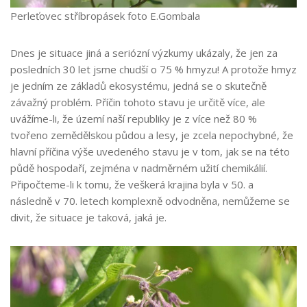
Perleťovec stříbropásek foto E.Gombala
Dnes je situace jiná a seriózní výzkumy ukázaly, že jen za
posledních 30 let jsme chudší o 75 % hmyzu! A protože hmyz
je jedním ze základů ekosystému, jedná se o skutečně
závažný problém. Příčin tohoto stavu je určitě více, ale
uvážíme-li, že území naší republiky je z více než 80 %
tvořeno zemědělskou půdou a lesy, je zcela nepochybné, že
hlavní příčina výše uvedeného stavu je v tom, jak se na této
půdě hospodaří, zejména v nadměrném užití chemikálií.
Připočteme-li k tomu, že veškerá krajina byla v 50. a
následně v 70. letech komplexně odvodněna, nemůžeme se
divit, že situace je taková, jaká je.